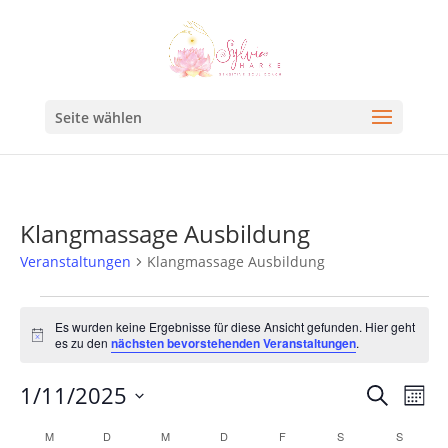
Seite wählen
Klangmassage Ausbildung
Veranstaltungen
Klangmassage Ausbildung
Es wurden keine Ergebnisse für diese Ansicht gefunden. Hier geht
Hinweis
es zu den
nächsten bevorstehenden Veranstaltungen
.
Veran
Ve
1/11/2025
Suche
Mona
An
Such
Datum
Kalender
M
D
M
D
F
S
S
Na