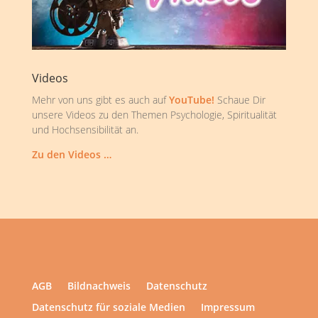
Videos
Mehr von uns gibt es auch auf
YouTube!
Schaue Dir
unsere Videos zu den Themen Psychologie, Spiritualität
und Hochsensibilität an.
Zu den Videos …
AGB
Bildnachweis
Datenschutz
Datenschutz für soziale Medien
Impressum