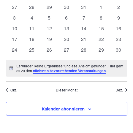
und
wählen.
von
0
0
0
0
0
0
0
27
28
29
30
31
1
2
Ansic
Veranstaltungen
Veranstaltungen
Veranstaltungen
Veranstaltungen
Veranstaltungen
Veranstaltungen
Veranstaltunge
Veranst
0
0
0
0
0
0
0
3
4
5
6
7
8
9
Navig
Veranstaltungen
Veranstaltungen
Veranstaltungen
Veranstaltungen
Veranstaltungen
Veranstaltunge
Veranst
0
0
0
0
0
0
0
10
11
12
13
14
15
16
Veranstaltungen
Veranstaltungen
Veranstaltungen
Veranstaltungen
Veranstaltungen
Veranstaltungen
Veranst
0
0
0
0
0
0
0
17
18
19
20
21
22
23
Veranstaltungen
Veranstaltungen
Veranstaltungen
Veranstaltungen
Veranstaltungen
Veranstaltungen
Veranst
0
0
0
0
0
0
0
24
25
26
27
28
29
30
Veranstaltungen
Veranstaltungen
Veranstaltungen
Veranstaltungen
Veranstaltungen
Veranstaltungen
Veranst
Es wurden keine Ergebnisse für diese Ansicht gefunden. Hier geht
Hinweis
es zu den
nächsten bevorstehenden Veranstaltungen
.
Okt.
Dieser Monat
Dez.
Kalender abonnieren