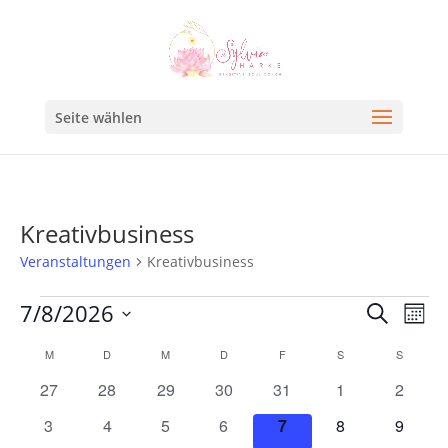
Seite wählen
Kreativbusiness
Veranstaltungen
Kreativbusiness
Veran
Ve
7/8/2026
Suche
Mona
An
Such
Datum
Kalender
M
D
M
D
F
S
S
Na
und
wählen.
von
0
0
0
0
0
0
0
27
28
29
30
31
1
2
Ansic
Veranstaltungen
Veranstaltungen
Veranstaltungen
Veranstaltungen
Veranstaltungen
Veranstaltungen
Veranstaltunge
Veranst
0
0
0
0
0
0
0
3
4
5
6
7
8
9
Navig