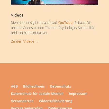
Videos
Mehr von uns gibt es auch auf
YouTube!
Schaue Dir
unsere Videos zu den Themen Psychologie, Spiritualität
und Hochsensibilität an.
Zu den Videos …
AGB
Bildnachweis
Datenschutz
Datenschutz für soziale Medien
Impressum
Versandarten
Widerrufsbelehrung
Vertrag widerrufen
Zahlungsarten