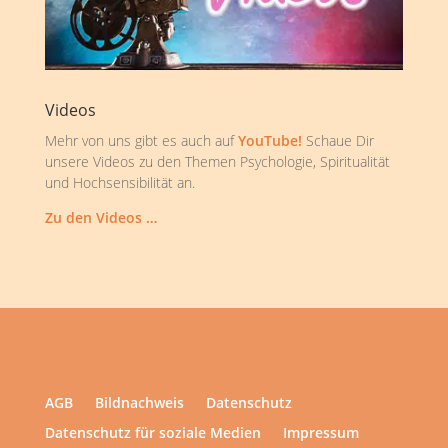
Videos
Mehr von uns gibt es auch auf
YouTube!
Schaue Dir
unsere Videos zu den Themen Psychologie, Spiritualität
und Hochsensibilität an.
Zu den Videos …
AGB
Bildnachweis
Datenschutz
Datenschutz für soziale Medien
Impressum