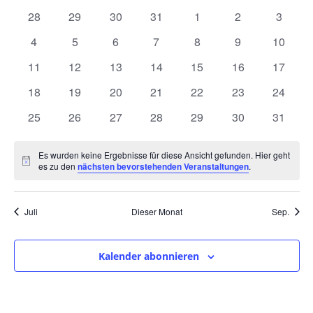
und
wählen.
von
0
0
0
0
0
0
0
28
29
30
31
1
2
3
Ansic
Veranstaltungen
Veranstaltungen
Veranstaltungen
Veranstaltungen
Veranstaltungen
Veranstaltungen
Veranstaltunge
Veranst
0
0
0
0
0
0
0
4
5
6
7
8
9
10
Navig
Veranstaltungen
Veranstaltungen
Veranstaltungen
Veranstaltungen
Veranstaltungen
Veranstaltunge
Veranst
0
0
0
0
0
0
0
11
12
13
14
15
16
17
Veranstaltungen
Veranstaltungen
Veranstaltungen
Veranstaltungen
Veranstaltungen
Veranstaltungen
Veranst
0
0
0
0
0
0
0
18
19
20
21
22
23
24
Veranstaltungen
Veranstaltungen
Veranstaltungen
Veranstaltungen
Veranstaltungen
Veranstaltungen
Veranst
0
0
0
0
0
0
0
25
26
27
28
29
30
31
Veranstaltungen
Veranstaltungen
Veranstaltungen
Veranstaltungen
Veranstaltungen
Veranstaltungen
Veranst
Es wurden keine Ergebnisse für diese Ansicht gefunden. Hier geht
Hinweis
es zu den
nächsten bevorstehenden Veranstaltungen
.
Juli
Dieser Monat
Sep.
Kalender abonnieren