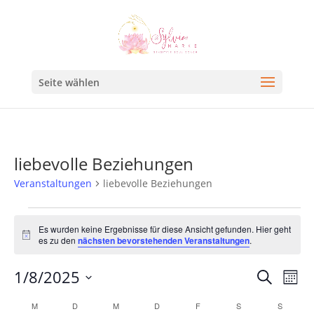
Seite wählen
liebevolle Beziehungen
Veranstaltungen
liebevolle Beziehungen
Es wurden keine Ergebnisse für diese Ansicht gefunden. Hier geht
Hinweis
es zu den
nächsten bevorstehenden Veranstaltungen
.
Veran
Ve
1/8/2025
Suche
Mona
An
Such
Datum
Kalender
M
D
M
D
F
S
S
Na