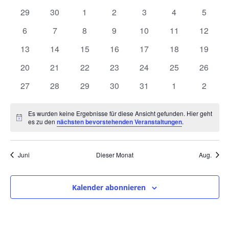
und
wählen.
von
0
0
0
0
0
0
0
29
30
1
2
3
4
5
Ansic
Veranstaltungen
Veranstaltungen
Veranstaltungen
Veranstaltungen
Veranstaltungen
Veranstaltungen
Veranstaltunge
Veranst
0
0
0
0
0
0
0
6
7
8
9
10
11
12
Navig
Veranstaltungen
Veranstaltungen
Veranstaltungen
Veranstaltungen
Veranstaltungen
Veranstaltungen
Veranst
0
0
0
0
0
0
0
13
14
15
16
17
18
19
Veranstaltungen
Veranstaltungen
Veranstaltungen
Veranstaltungen
Veranstaltungen
Veranstaltungen
Veranst
0
0
0
0
0
0
0
20
21
22
23
24
25
26
Veranstaltungen
Veranstaltungen
Veranstaltungen
Veranstaltungen
Veranstaltungen
Veranstaltungen
Veranst
0
0
0
0
0
0
0
27
28
29
30
31
1
2
Veranstaltungen
Veranstaltungen
Veranstaltungen
Veranstaltungen
Veranstaltungen
Veranstaltunge
Veranst
Es wurden keine Ergebnisse für diese Ansicht gefunden. Hier geht
Hinweis
es zu den
nächsten bevorstehenden Veranstaltungen
.
Juni
Dieser Monat
Aug.
Kalender abonnieren