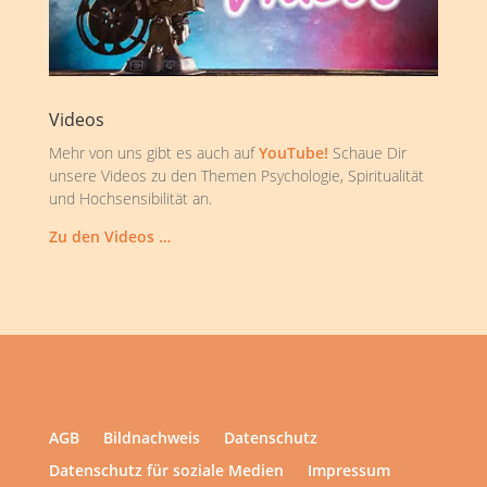
Videos
Mehr von uns gibt es auch auf
YouTube!
Schaue Dir
unsere Videos zu den Themen Psychologie, Spiritualität
und Hochsensibilität an.
Zu den Videos …
AGB
Bildnachweis
Datenschutz
Datenschutz für soziale Medien
Impressum