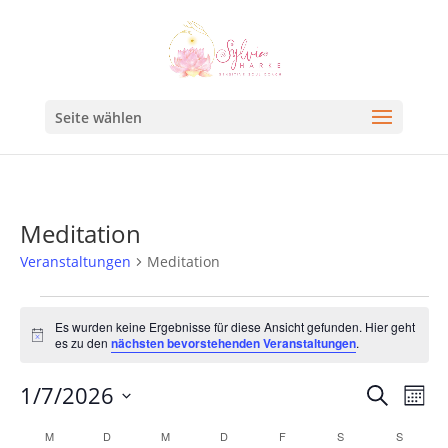
Seite wählen
Meditation
Veranstaltungen
Meditation
Es wurden keine Ergebnisse für diese Ansicht gefunden. Hier geht
Hinweis
es zu den
nächsten bevorstehenden Veranstaltungen
.
Veran
Ve
1/7/2026
Suche
Mona
An
Such
Datum
Kalender
M
D
M
D
F
S
S
Na