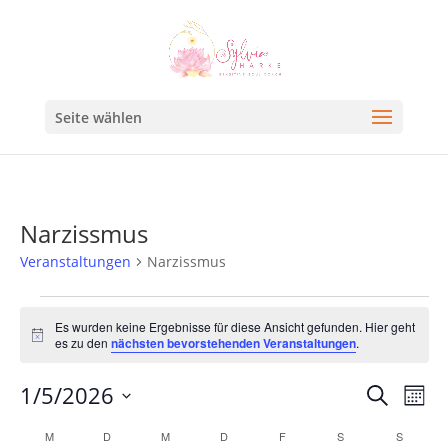
Seite wählen
Narzissmus
Veranstaltungen
Narzissmus
Es wurden keine Ergebnisse für diese Ansicht gefunden. Hier geht
Hinweis
es zu den
nächsten bevorstehenden Veranstaltungen
.
Veran
Ve
1/5/2026
Suche
Mona
An
Such
Datum
Kalender
M
D
M
D
F
S
S
Na