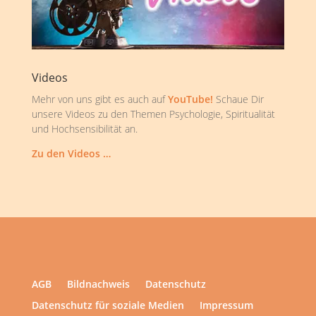
Videos
Mehr von uns gibt es auch auf
YouTube!
Schaue Dir
unsere Videos zu den Themen Psychologie, Spiritualität
und Hochsensibilität an.
Zu den Videos …
AGB
Bildnachweis
Datenschutz
Datenschutz für soziale Medien
Impressum