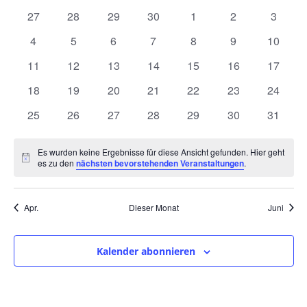
und
wählen.
von
0
0
0
0
0
0
0
27
28
29
30
1
2
3
Ansic
Veranstaltungen
Veranstaltungen
Veranstaltungen
Veranstaltungen
Veranstaltungen
Veranstaltungen
Veranstaltunge
Veranst
0
0
0
0
0
0
0
4
5
6
7
8
9
10
Navig
Veranstaltungen
Veranstaltungen
Veranstaltungen
Veranstaltungen
Veranstaltungen
Veranstaltunge
Veranst
0
0
0
0
0
0
0
11
12
13
14
15
16
17
Veranstaltungen
Veranstaltungen
Veranstaltungen
Veranstaltungen
Veranstaltungen
Veranstaltungen
Veranst
0
0
0
0
0
0
0
18
19
20
21
22
23
24
Veranstaltungen
Veranstaltungen
Veranstaltungen
Veranstaltungen
Veranstaltungen
Veranstaltungen
Veranst
0
0
0
0
0
0
0
25
26
27
28
29
30
31
Veranstaltungen
Veranstaltungen
Veranstaltungen
Veranstaltungen
Veranstaltungen
Veranstaltungen
Veranst
Es wurden keine Ergebnisse für diese Ansicht gefunden. Hier geht
Hinweis
es zu den
nächsten bevorstehenden Veranstaltungen
.
Apr.
Dieser Monat
Juni
Kalender abonnieren