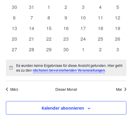
und
wählen.
von
0
0
0
0
0
0
0
30
31
1
2
3
4
5
Ansic
Veranstaltungen
Veranstaltungen
Veranstaltungen
Veranstaltungen
Veranstaltungen
Veranstaltungen
Veranstaltunge
Veranst
0
0
0
0
0
0
0
6
7
8
9
10
11
12
Navig
Veranstaltungen
Veranstaltungen
Veranstaltungen
Veranstaltungen
Veranstaltungen
Veranstaltungen
Veranst
0
0
0
0
0
0
0
13
14
15
16
17
18
19
Veranstaltungen
Veranstaltungen
Veranstaltungen
Veranstaltungen
Veranstaltungen
Veranstaltungen
Veranst
0
0
0
0
0
0
0
20
21
22
23
24
25
26
Veranstaltungen
Veranstaltungen
Veranstaltungen
Veranstaltungen
Veranstaltungen
Veranstaltungen
Veranst
0
0
0
0
0
0
0
27
28
29
30
1
2
3
Veranstaltungen
Veranstaltungen
Veranstaltungen
Veranstaltungen
Veranstaltungen
Veranstaltunge
Veranst
Es wurden keine Ergebnisse für diese Ansicht gefunden. Hier geht
Hinweis
es zu den
nächsten bevorstehenden Veranstaltungen
.
März
Dieser Monat
Mai
Kalender abonnieren