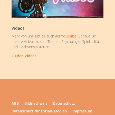
Videos
Mehr von uns gibt es auch auf
YouTube!
Schaue Dir
unsere Videos zu den Themen Psychologie, Spiritualität
und Hochsensibilität an.
Zu den Videos …
AGB
Bildnachweis
Datenschutz
Datenschutz für soziale Medien
Impressum