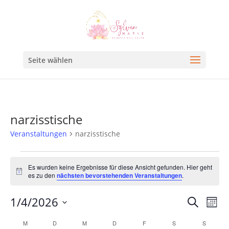
Seite wählen
narzisstische
Veranstaltungen
narzisstische
Es wurden keine Ergebnisse für diese Ansicht gefunden. Hier geht
Hinweis
es zu den
nächsten bevorstehenden Veranstaltungen
.
Veran
Ve
1/4/2026
Suche
Mona
An
Such
Datum
Kalender
M
D
M
D
F
S
S
Na