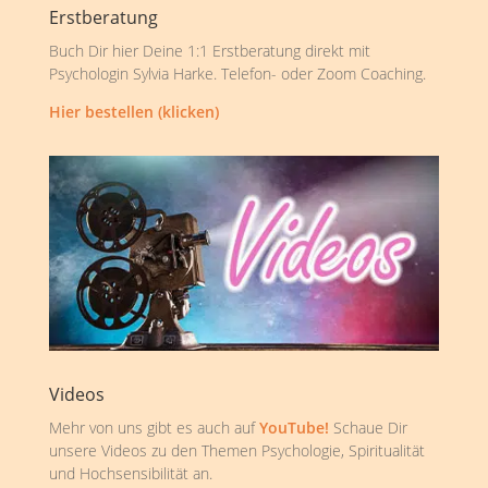
Erstberatung
Buch Dir hier Deine 1:1 Erstberatung direkt mit
Psychologin Sylvia Harke. Telefon- oder Zoom Coaching.
Hier bestellen (klicken)
Videos
Mehr von uns gibt es auch auf
YouTube!
Schaue Dir
unsere Videos zu den Themen Psychologie, Spiritualität
und Hochsensibilität an.