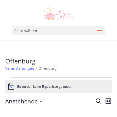
Seite wählen
Offenburg
Veranstaltungen
Offenburg
Es wurden keine Ergebnisse gefunden.
Hinweis
Veran
Ve
Anstehende
Suche
Liste
An
Such
Datum
Na