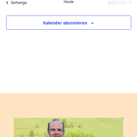
und
wählen.
Heute
Nächste
Veranstaltungen
Vorherige
Ansic
Veranst
Navig
Kalender abonnieren