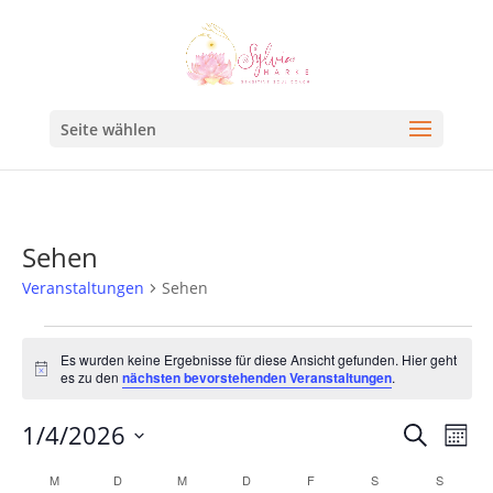
Seite wählen
Sehen
Veranstaltungen
Sehen
Es wurden keine Ergebnisse für diese Ansicht gefunden. Hier geht
Hinweis
es zu den
nächsten bevorstehenden Veranstaltungen
.
Veran
Ve
1/4/2026
Suche
Mona
An
Such
Datum
Kalender
M
D
M
D
F
S
S
Na