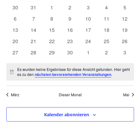
und
wählen.
von
0
0
0
0
0
0
0
30
31
1
2
3
4
5
Ansic
Veranstaltungen
Veranstaltungen
Veranstaltungen
Veranstaltungen
Veranstaltungen
Veranstaltungen
Veranstaltunge
Veranst
0
0
0
0
0
0
0
6
7
8
9
10
11
12
Navig
Veranstaltungen
Veranstaltungen
Veranstaltungen
Veranstaltungen
Veranstaltungen
Veranstaltungen
Veranst
0
0
0
0
0
0
0
13
14
15
16
17
18
19
Veranstaltungen
Veranstaltungen
Veranstaltungen
Veranstaltungen
Veranstaltungen
Veranstaltungen
Veranst
0
0
0
0
0
0
0
20
21
22
23
24
25
26
Veranstaltungen
Veranstaltungen
Veranstaltungen
Veranstaltungen
Veranstaltungen
Veranstaltungen
Veranst
0
0
0
0
0
0
0
27
28
29
30
1
2
3
Veranstaltungen
Veranstaltungen
Veranstaltungen
Veranstaltungen
Veranstaltungen
Veranstaltunge
Veranst
Es wurden keine Ergebnisse für diese Ansicht gefunden. Hier geht
Hinweis
es zu den
nächsten bevorstehenden Veranstaltungen
.
März
Dieser Monat
Mai
Kalender abonnieren