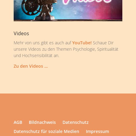
Videos
Mehr von uns gibt es auch auf
YouTube!
Schaue Dir
unsere Videos zu den Themen Psychologie, Spiritualität
und Hochsensibilität an.
Zu den Videos …
AGB
Bildnachweis
Datenschutz
Datenschutz für soziale Medien
Impressum