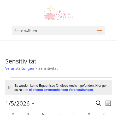
Seite wählen
Sensitivität
Veranstaltungen
Sensitivität
Es wurden keine Ergebnisse für diese Ansicht gefunden. Hier geht
Hinweis
es zu den
nächsten bevorstehenden Veranstaltungen
.
Veran
Ve
1/5/2026
Suche
Mona
An
Such
Datum
Kalender
M
D
M
D
F
S
S
Na