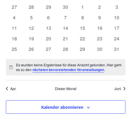
und
wählen.
von
0
0
0
0
0
0
0
27
28
29
30
1
2
3
Ansic
Veranstaltungen
Veranstaltungen
Veranstaltungen
Veranstaltungen
Veranstaltungen
Veranstaltungen
Veranstaltunge
Veranst
0
0
0
0
0
0
0
4
5
6
7
8
9
10
Navig
Veranstaltungen
Veranstaltungen
Veranstaltungen
Veranstaltungen
Veranstaltungen
Veranstaltunge
Veranst
0
0
0
0
0
0
0
11
12
13
14
15
16
17
Veranstaltungen
Veranstaltungen
Veranstaltungen
Veranstaltungen
Veranstaltungen
Veranstaltungen
Veranst
0
0
0
0
0
0
0
18
19
20
21
22
23
24
Veranstaltungen
Veranstaltungen
Veranstaltungen
Veranstaltungen
Veranstaltungen
Veranstaltungen
Veranst
0
0
0
0
0
0
0
25
26
27
28
29
30
31
Veranstaltungen
Veranstaltungen
Veranstaltungen
Veranstaltungen
Veranstaltungen
Veranstaltungen
Veranst
Es wurden keine Ergebnisse für diese Ansicht gefunden. Hier geht
Hinweis
es zu den
nächsten bevorstehenden Veranstaltungen
.
Apr.
Dieser Monat
Juni
Kalender abonnieren