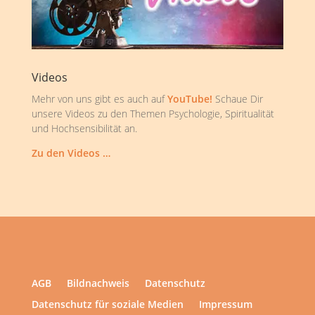
Videos
Mehr von uns gibt es auch auf
YouTube!
Schaue Dir
unsere Videos zu den Themen Psychologie, Spiritualität
und Hochsensibilität an.
Zu den Videos …
AGB
Bildnachweis
Datenschutz
Datenschutz für soziale Medien
Impressum