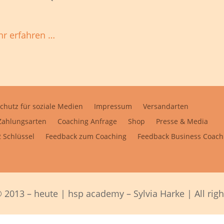
r erfahren …
chutz für soziale Medien
Impressum
Versandarten
Zahlungsarten
Coaching Anfrage
Shop
Presse & Media
 Schlüssel
Feedback zum Coaching
Feedback Business Coach
 2013 – heute | hsp academy – Sylvia Harke | All righ
Alle Preise inkl. der gesetzlichen MwSt.