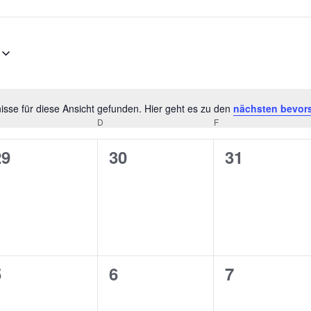
sse für diese Ansicht gefunden. Hier geht es zu den
nächsten bevor
Hinweis
D
F
0
0
0
29
30
31
n,
eranstaltungen,
Veranstaltungen,
Veranstalt
0
0
0
5
6
7
n,
eranstaltungen,
Veranstaltungen,
Veranstalt