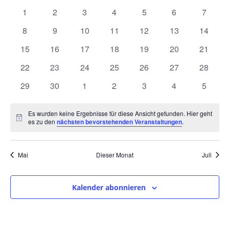
und
wählen.
von
0
0
0
0
0
0
0
1
2
3
4
5
6
7
Ansic
Veranstaltungen
Veranstaltungen
Veranstaltungen
Veranstaltungen
Veranstaltungen
Veranstaltungen
Veranstaltunge
Veranst
0
0
0
0
0
0
0
8
9
10
11
12
13
14
Navig
Veranstaltungen
Veranstaltungen
Veranstaltungen
Veranstaltungen
Veranstaltungen
Veranstaltungen
Veranst
0
0
0
0
0
0
0
15
16
17
18
19
20
21
Veranstaltungen
Veranstaltungen
Veranstaltungen
Veranstaltungen
Veranstaltungen
Veranstaltungen
Veranst
0
0
0
0
0
0
0
22
23
24
25
26
27
28
Veranstaltungen
Veranstaltungen
Veranstaltungen
Veranstaltungen
Veranstaltungen
Veranstaltungen
Veranst
0
0
0
0
0
0
0
29
30
1
2
3
4
5
Veranstaltungen
Veranstaltungen
Veranstaltungen
Veranstaltungen
Veranstaltungen
Veranstaltunge
Veranst
Es wurden keine Ergebnisse für diese Ansicht gefunden. Hier geht
Hinweis
es zu den
nächsten bevorstehenden Veranstaltungen
.
Mai
Dieser Monat
Juli
Kalender abonnieren