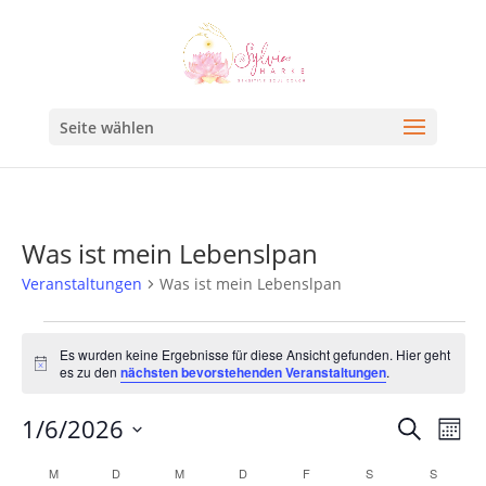
Seite wählen
Was ist mein Lebenslpan
Veranstaltungen
Was ist mein Lebenslpan
Es wurden keine Ergebnisse für diese Ansicht gefunden. Hier geht
Hinweis
es zu den
nächsten bevorstehenden Veranstaltungen
.
Veran
Ve
1/6/2026
Suche
Mona
An
Such
Datum
Kalender
M
D
M
D
F
S
S
Na