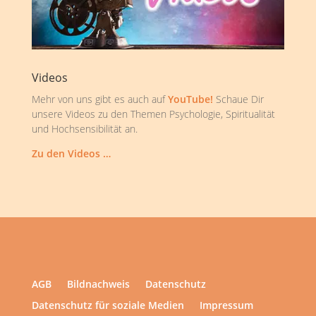
Videos
Mehr von uns gibt es auch auf
YouTube!
Schaue Dir
unsere Videos zu den Themen Psychologie, Spiritualität
und Hochsensibilität an.
Zu den Videos …
AGB
Bildnachweis
Datenschutz
Datenschutz für soziale Medien
Impressum