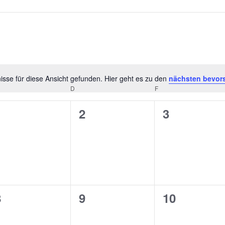
sse für diese Ansicht gefunden. Hier geht es zu den
nächsten bevor
Hinweis
D
F
0
0
0
1
2
3
n,
eranstaltungen,
Veranstaltungen,
Veranstalt
0
0
0
8
9
10
n,
eranstaltungen,
Veranstaltungen,
Veranstalt