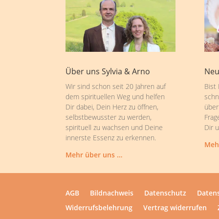
Über uns Sylvia & Arno
Neu
Wir sind schon seit 20 Jahren auf
Bist
dem spirituellen Weg und helfen
schn
Dir dabei, Dein Herz zu öffnen,
über
selbstbewusster zu werden,
Frag
spirituell zu wachsen und Deine
Dir 
innerste Essenz zu erkennen.
Meh
Mehr über uns …
AGB
Bildnachweis
Datenschutz
Datens
Widerrufsbelehrung
Vertrag widerrufen