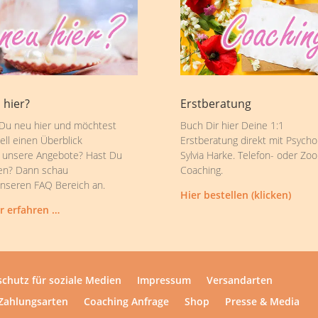
 hier?
Erstberatung
 Du neu hier und möchtest
Buch Dir hier Deine 1:1
ell einen Überblick
Erstberatung direkt mit Psycho
 unsere Angebote? Hast Du
Sylvia Harke. Telefon- oder Zo
en? Dann schau
Coaching.
unseren FAQ Bereich an.
Hier bestellen (klicken)
r erfahren …
chutz für soziale Medien
Impressum
Versandarten
Zahlungsarten
Coaching Anfrage
Shop
Presse & Media