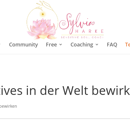
Community
Free
Coaching
FAQ
T
ives in der Welt bewir
 bewirken