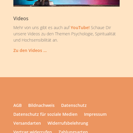
Videos
Mehr von uns gibt es auch auf
YouTube!
Schaue Dir
unsere Videos zu den Themen Psychologie, Spiritualität
und Hochsensibilität an.
Zu den Videos …
AGB
Bildnachweis
Datenschutz
Datenschutz für soziale Medien
Impressum
Versandarten
Widerrufsbelehrung
Vertrag widerrufen
Zahlungsarten