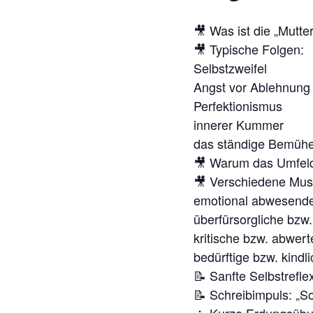
🎥 Was ist die „Mutt
🎥 Typische Folgen:
Selbstzweifel
Angst vor Ablehnung
Perfektionismus
innerer Kummer
das ständige Bemühe
🎥 Warum das Umfeld 
🎥 Verschiedene Mus
emotional abwesende
überfürsorgliche bzw.
kritische bzw. abwer
bedürftige bzw. kindl
📝 Sanfte Selbstrefle
📝 Schreibimpuls: „S
🧘 Kurze Erdungsüb