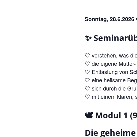
Sonntag, 28.6.2026 
✨ Seminarüb
🤍 verstehen, was di
🤍 die eigene Mutter
🤍 Entlastung von Sch
🤍 eine heilsame Be
🤍 sich durch die Gr
🤍 mit einem klaren,
🕊️ Modul 1 (9
Die geheime