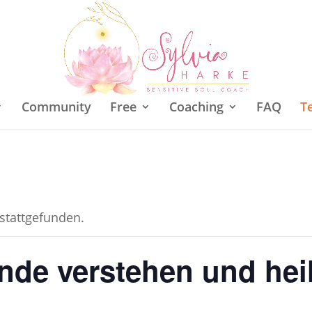
Community
Free
Coaching
FAQ
T
 stattgefunden.
nde verstehen und hei