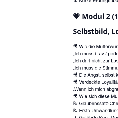
💗 Modul 2 (1
Selbstbild, L
🎥 Wie die Mutterwund
„Ich muss brav / perfe
„Ich darf nicht zur Las
„Ich muss die Stimmu
🎥 Die Angst, selbst 
🎥 Verdeckte Loyalitä
„Wenn ich mich abgren
🎥 Wie sich diese Mu
📝 Glaubenssatz-Che
📝 Erste Umwandlung 
🧘 Geführte Kurz-Med