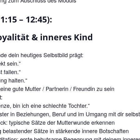
1:15 – 12:45):
oyalität & inneres Kind
e dein heutiges Selbstbild prägt:
kt sein.“
t fallen.“
ng halten.“
keine gute Mutter / Partnerin / Freundin zu sein
t:
ze, bin ich eine schlechte Tochter.“
ster in Beziehungen, Beruf und im Umgang mit dir selbs
ck: typische Sätze der Mutterwunde erkennen
belastender Sätze in stärkende innere Botschaften
itation: erste behutsame Begegnung mit deinem innere