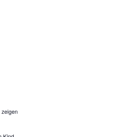
t zeigen
n Kind