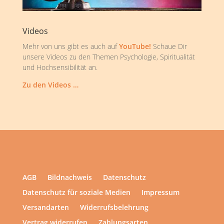
Videos
Mehr von uns gibt es auch auf
YouTube!
Schaue Dir
unsere Videos zu den Themen Psychologie, Spiritualität
und Hochsensibilität an.
Zu den Videos …
AGB
Bildnachweis
Datenschutz
Datenschutz für soziale Medien
Impressum
Versandarten
Widerrufsbelehrung
Vertrag widerrufen
Zahlungsarten