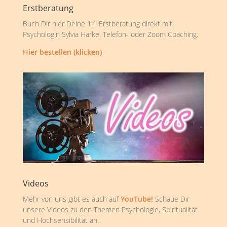
Erstberatung
Buch Dir hier Deine 1:1 Erstberatung direkt mit
Psychologin Sylvia Harke. Telefon- oder Zoom Coaching.
Hier bestellen (klicken)
Videos
Mehr von uns gibt es auch auf
YouTube!
Schaue Dir
unsere Videos zu den Themen Psychologie, Spiritualität
und Hochsensibilität an.