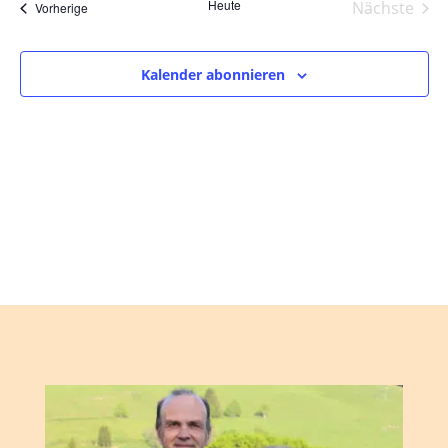
und
wählen.
Heute
Nächste
Veranstaltungen
Vorherige
Ansic
Veranst
Navig
Kalender abonnieren