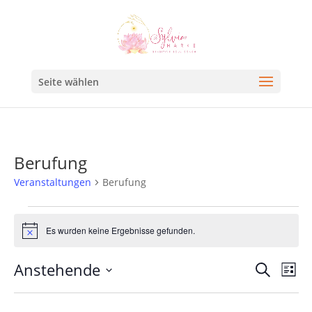
Seite wählen
Berufung
Veranstaltungen
Berufung
Es wurden keine Ergebnisse gefunden.
Hinweis
Veran
Ve
Anstehende
Suche
Liste
An
Such
Datum
Na