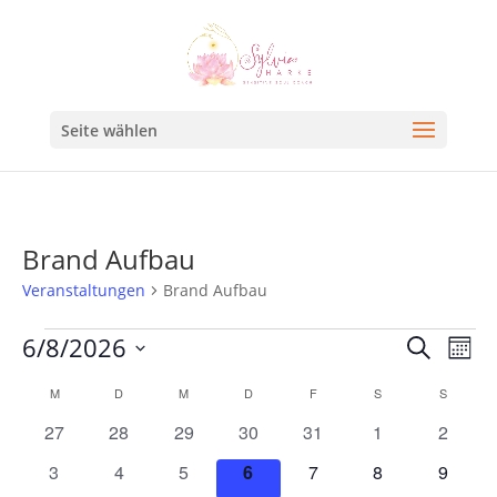
Seite wählen
Brand Aufbau
Veranstaltungen
Brand Aufbau
Veran
Ve
6/8/2026
Suche
Mona
An
Such
Datum
Kalender
M
D
M
D
F
S
S
Na
und
wählen.
von
0
0
0
0
0
0
0
27
28
29
30
31
1
2
Ansic
Veranstaltungen
Veranstaltungen
Veranstaltungen
Veranstaltungen
Veranstaltungen
Veranstaltungen
Veranstaltunge
Veranst
0
0
0
0
0
0
0
3
4
5
6
7
8
9
Navig