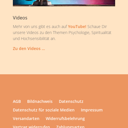
Videos
Mehr von uns gibt es auch auf
YouTube!
Schaue Dir
unsere Videos zu den Themen Psychologie, Spiritualität
und Hochsensibilität an.
Zu den Videos …
AGB
Bildnachweis
Datenschutz
Datenschutz für soziale Medien
Impressum
Versandarten
Widerrufsbelehrung
Vertrag widerrufen
Zahlungsarten