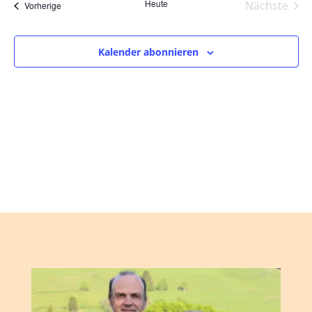
und
wählen.
Heute
Nächste
Veranstaltungen
Vorherige
Ansic
Veranst
Navig
Kalender abonnieren