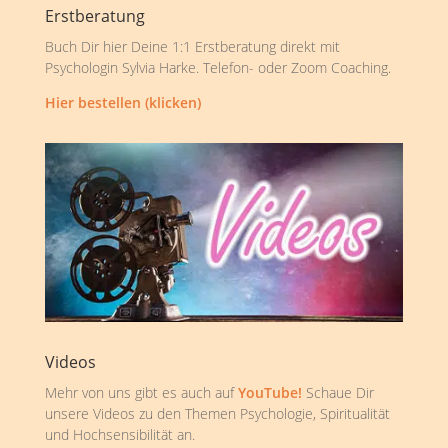
Erstberatung
Buch Dir hier Deine 1:1 Erstberatung direkt mit
Psychologin Sylvia Harke. Telefon- oder Zoom Coaching.
Hier bestellen (klicken)
Videos
Mehr von uns gibt es auch auf
YouTube!
Schaue Dir
unsere Videos zu den Themen Psychologie, Spiritualität
und Hochsensibilität an.