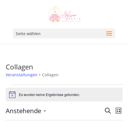
Seite wählen
Collagen
Veranstaltungen
Collagen
Es wurden keine Ergebnisse gefunden.
Hinweis
Veran
Ve
Anstehende
Suche
Liste
An
Such
Datum
Na