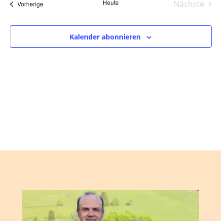
und
wählen.
Heute
Nächste
Veranstaltungen
Vorherige
Ansic
Veranst
Navig
Kalender abonnieren