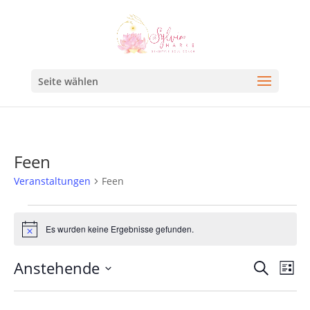
Seite wählen
Feen
Veranstaltungen
Feen
Es wurden keine Ergebnisse gefunden.
Hinweis
Veran
Ve
Anstehende
Suche
Liste
An
Such
Datum
Na