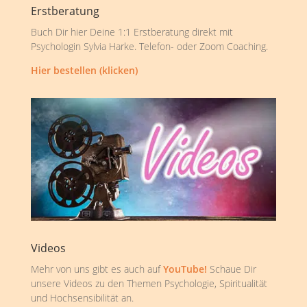
Erstberatung
Buch Dir hier Deine 1:1 Erstberatung direkt mit
Psychologin Sylvia Harke. Telefon- oder Zoom Coaching.
Hier bestellen (klicken)
Videos
Mehr von uns gibt es auch auf
YouTube!
Schaue Dir
unsere Videos zu den Themen Psychologie, Spiritualität
und Hochsensibilität an.