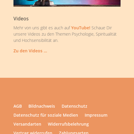
Videos
Mehr von uns gibt es auch auf
YouTube!
Schaue Dir
unsere Videos zu den Themen Psychologie, Spiritualität
und Hochsensibilität an.
Zu den Videos …
AGB
Bildnachweis
Datenschutz
Datenschutz für soziale Medien
Impressum
Versandarten
Widerrufsbelehrung
Vertrag widerrufen
Zahlungsarten