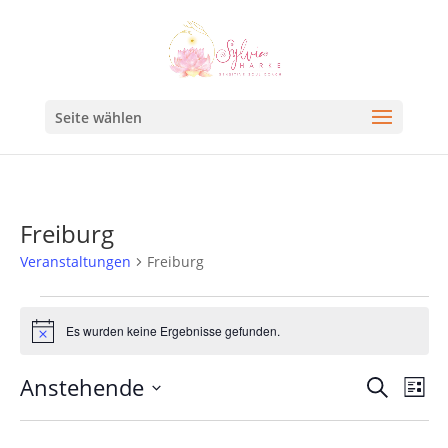
Seite wählen
Freiburg
Veranstaltungen
Freiburg
Es wurden keine Ergebnisse gefunden.
Hinweis
Veran
Ve
Anstehende
Suche
Liste
An
Such
Datum
Na