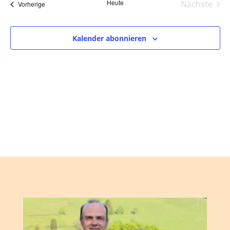
und
wählen.
Heute
Nächste
Veranstaltungen
Vorherige
Ansic
Veranst
Navig
Kalender abonnieren