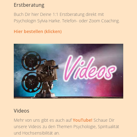
Erstberatung
Buch Dir hier Deine 1:1 Erstberatung direkt mit
Psychologin Sylvia Harke. Telefon- oder Zoom Coaching.
Hier bestellen (klicken)
Videos
Mehr von uns gibt es auch auf
YouTube!
Schaue Dir
unsere Videos zu den Themen Psychologie, Spiritualität
und Hochsensibilität an.