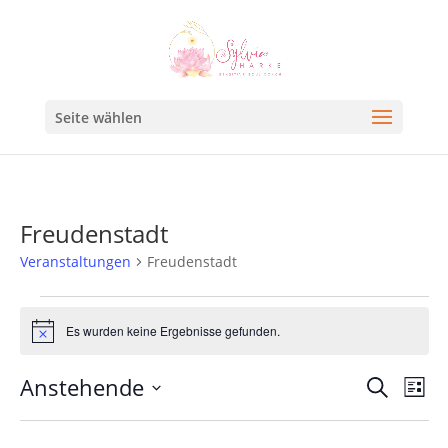
Seite wählen
Freudenstadt
Veranstaltungen
Freudenstadt
Es wurden keine Ergebnisse gefunden.
Hinweis
Veran
Ve
Anstehende
Suche
Liste
An
Such
Datum
Na