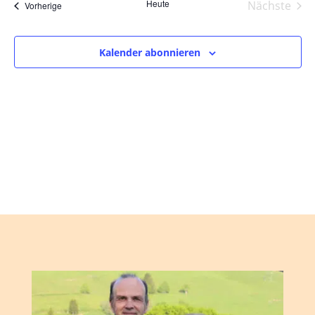
und
wählen.
Heute
Nächste
Veranstaltungen
Vorherige
Ansic
Veranst
Navig
Kalender abonnieren