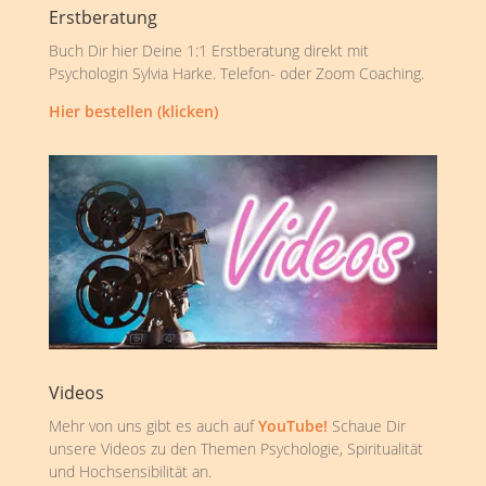
Erstberatung
Buch Dir hier Deine 1:1 Erstberatung direkt mit
Psychologin Sylvia Harke. Telefon- oder Zoom Coaching.
Hier bestellen (klicken)
Videos
Mehr von uns gibt es auch auf
YouTube!
Schaue Dir
unsere Videos zu den Themen Psychologie, Spiritualität
und Hochsensibilität an.