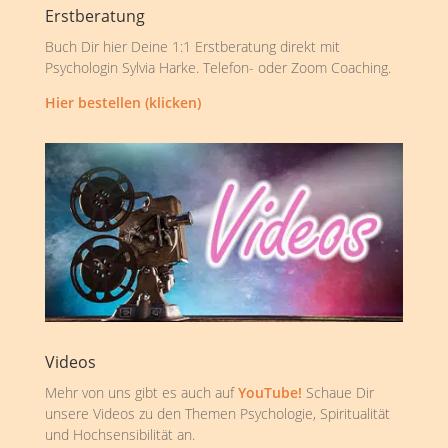
Erstberatung
Buch Dir hier Deine 1:1 Erstberatung direkt mit
Psychologin Sylvia Harke. Telefon- oder Zoom Coaching.
Hier bestellen (klicken)
Videos
Mehr von uns gibt es auch auf
YouTube!
Schaue Dir
unsere Videos zu den Themen Psychologie, Spiritualität
und Hochsensibilität an.