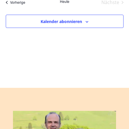
und
wählen.
Heute
Nächste
Veranstaltungen
Vorherige
Ansic
Veranst
Navig
Kalender abonnieren