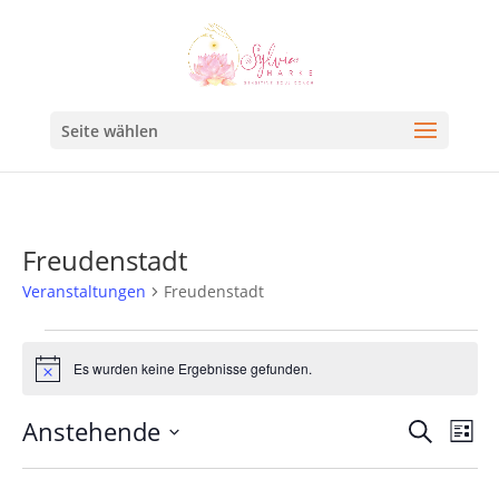
Seite wählen
Freudenstadt
Veranstaltungen
Freudenstadt
Es wurden keine Ergebnisse gefunden.
Hinweis
Veran
Ve
Anstehende
Suche
Liste
An
Such
Datum
Na