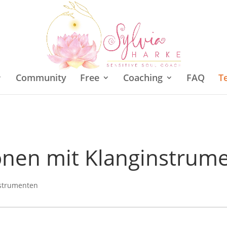
Community
Free
Coaching
FAQ
T
onen mit Klanginstrum
nstrumenten