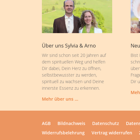
Über uns Sylvia & Arno
Neu
Wir sind schon seit 20 Jahren auf
Bist
dem spirituellen Weg und helfen
schn
Dir dabei, Dein Herz zu öffnen,
über
selbstbewusster zu werden,
Frag
spirituell zu wachsen und Deine
Dir 
innerste Essenz zu erkennen.
Meh
Mehr über uns …
AGB
Bildnachweis
Datenschutz
Datens
Widerrufsbelehrung
Vertrag widerrufen