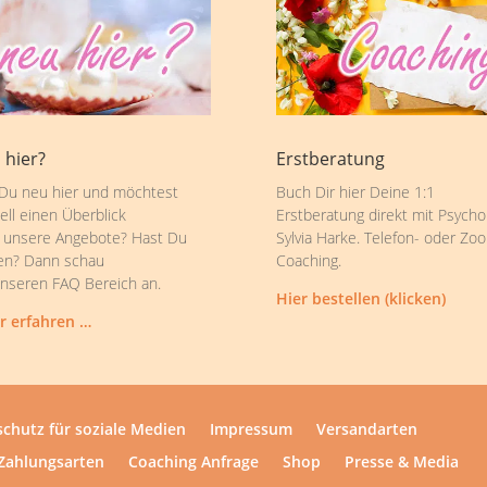
 hier?
Erstberatung
 Du neu hier und möchtest
Buch Dir hier Deine 1:1
ell einen Überblick
Erstberatung direkt mit Psycho
 unsere Angebote? Hast Du
Sylvia Harke. Telefon- oder Zo
en? Dann schau
Coaching.
unseren FAQ Bereich an.
Hier bestellen (klicken)
r erfahren …
chutz für soziale Medien
Impressum
Versandarten
Zahlungsarten
Coaching Anfrage
Shop
Presse & Media