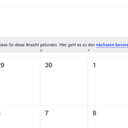
sse für diese Ansicht gefunden. Hier geht es zu den
nächsten bevor
Hinweis
D
F
0
0
0
29
30
1
n,
eranstaltungen,
Veranstaltungen,
Veranstalt
0
0
0
6
7
8
n,
eranstaltungen,
Veranstaltungen,
Veranstalt