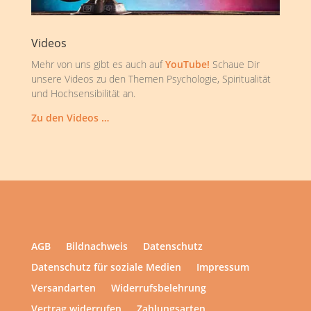
Videos
Mehr von uns gibt es auch auf
YouTube!
Schaue Dir
unsere Videos zu den Themen Psychologie, Spiritualität
und Hochsensibilität an.
Zu den Videos …
AGB
Bildnachweis
Datenschutz
Datenschutz für soziale Medien
Impressum
Versandarten
Widerrufsbelehrung
Vertrag widerrufen
Zahlungsarten