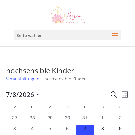
Seite wählen
hochsensible Kinder
Veranstaltungen
hochsensible Kinder
Veran
Ve
7/8/2026
Suche
Mona
An
Such
Datum
Kalender
M
D
M
D
F
S
S
Na
und
wählen.
von
0
0
0
0
0
0
0
27
28
29
30
31
1
2
Ansic
Veranstaltungen
Veranstaltungen
Veranstaltungen
Veranstaltungen
Veranstaltungen
Veranstaltungen
Veranstaltunge
Veranst
0
0
0
0
0
0
0
3
4
5
6
7
8
9
Navig