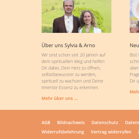
Über uns Sylvia & Arno
Neu
Wir sind schon seit 20 Jahren auf
Bist
dem spirituellen Weg und helfen
schn
Dir dabei, Dein Herz zu öffnen,
über
selbstbewusster zu werden,
Frag
spirituell zu wachsen und Deine
Dir 
innerste Essenz zu erkennen.
Meh
Mehr über uns …
AGB
Bildnachweis
Datenschutz
Datens
Widerrufsbelehrung
Vertrag widerrufen