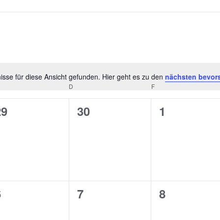
sse für diese Ansicht gefunden. Hier geht es zu den
nächsten bevor
Hinweis
D
F
0
0
0
29
30
1
n,
eranstaltungen,
Veranstaltungen,
Veranstalt
0
0
0
6
7
8
n,
eranstaltungen,
Veranstaltungen,
Veranstalt