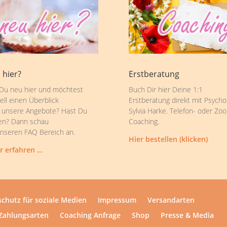
 hier?
Erstberatung
 Du neu hier und möchtest
Buch Dir hier Deine 1:1
ell einen Überblick
Erstberatung direkt mit Psycho
 unsere Angebote? Hast Du
Sylvia Harke. Telefon- oder Zo
en? Dann schau
Coaching.
unseren FAQ Bereich an.
Hier bestellen (klicken)
r erfahren …
chutz für soziale Medien
Impressum
Versandarten
Zahlungsarten
Coaching Anfrage
Shop
Presse & Media