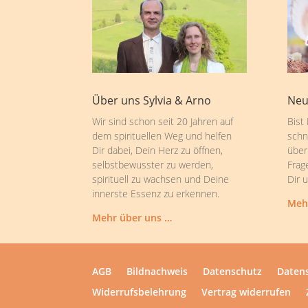
Über uns Sylvia & Arno
Neu
Wir sind schon seit 20 Jahren auf
Bist
dem spirituellen Weg und helfen
schn
Dir dabei, Dein Herz zu öffnen,
über
selbstbewusster zu werden,
Frag
spirituell zu wachsen und Deine
Dir 
innerste Essenz zu erkennen.
Meh
Mehr über uns …
AGB
Bildnachweis
Datenschutz
Datens
Widerrufsbelehrung
Vertrag widerrufen