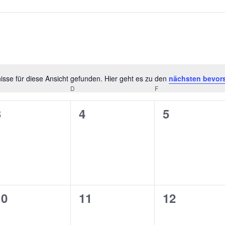
sse für diese Ansicht gefunden. Hier geht es zu den
nächsten bevor
Hinweis
D
F
0
0
0
3
4
5
n,
eranstaltungen,
Veranstaltungen,
Veranstalt
0
0
0
10
11
12
n,
eranstaltungen,
Veranstaltungen,
Veranstalt