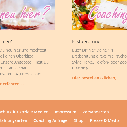
 hier?
Erstberatung
 Du neu hier und möchtest
Buch Dir hier Deine 1:1
ell einen Überblick
Erstberatung direkt mit Psycho
 unsere Angebote? Hast Du
Sylvia Harke. Telefon- oder Zo
en? Dann schau
Coaching.
unseren FAQ Bereich an.
Hier bestellen (klicken)
r erfahren …
chutz für soziale Medien
Impressum
Versandarten
Zahlungsarten
Coaching Anfrage
Shop
Presse & Media