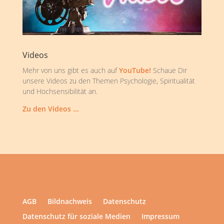
Videos
Mehr von uns gibt es auch auf
YouTube!
Schaue Dir
unsere Videos zu den Themen Psychologie, Spiritualität
und Hochsensibilität an.
Zu den Videos …
AGB
Bildnachweis
Datenschutz
Datenschutz für soziale Medien
Impressum