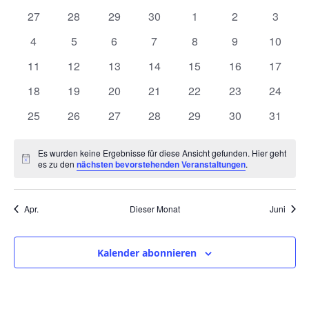
und
wählen.
von
0
0
0
0
0
0
0
27
28
29
30
1
2
3
Ansic
Veranstaltungen
Veranstaltungen
Veranstaltungen
Veranstaltungen
Veranstaltungen
Veranstaltungen
Veranstaltunge
Veranst
0
0
0
0
0
0
0
4
5
6
7
8
9
10
Navig
Veranstaltungen
Veranstaltungen
Veranstaltungen
Veranstaltungen
Veranstaltungen
Veranstaltunge
Veranst
0
0
0
0
0
0
0
11
12
13
14
15
16
17
Veranstaltungen
Veranstaltungen
Veranstaltungen
Veranstaltungen
Veranstaltungen
Veranstaltungen
Veranst
0
0
0
0
0
0
0
18
19
20
21
22
23
24
Veranstaltungen
Veranstaltungen
Veranstaltungen
Veranstaltungen
Veranstaltungen
Veranstaltungen
Veranst
0
0
0
0
0
0
0
25
26
27
28
29
30
31
Veranstaltungen
Veranstaltungen
Veranstaltungen
Veranstaltungen
Veranstaltungen
Veranstaltungen
Veranst
Es wurden keine Ergebnisse für diese Ansicht gefunden. Hier geht
Hinweis
es zu den
nächsten bevorstehenden Veranstaltungen
.
Apr.
Dieser Monat
Juni
Kalender abonnieren