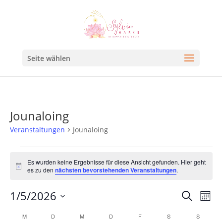
Seite wählen
Jounaloing
Veranstaltungen
Jounaloing
Es wurden keine Ergebnisse für diese Ansicht gefunden. Hier geht
Hinweis
es zu den
nächsten bevorstehenden Veranstaltungen
.
Veran
Ve
1/5/2026
Suche
Mona
An
Such
Datum
Kalender
M
D
M
D
F
S
S
Na