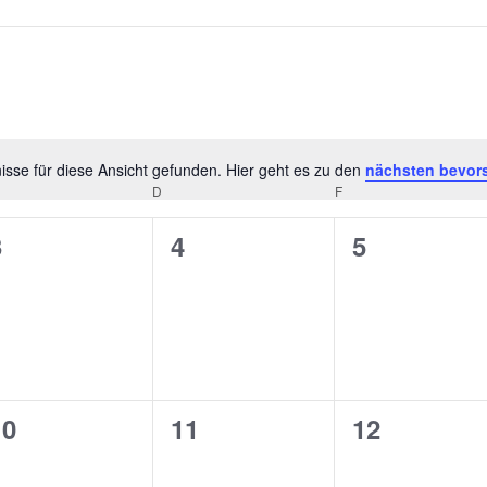
sse für diese Ansicht gefunden. Hier geht es zu den
nächsten bevor
Hinweis
D
F
0
0
0
3
4
5
n,
eranstaltungen,
Veranstaltungen,
Veranstalt
0
0
0
10
11
12
n,
eranstaltungen,
Veranstaltungen,
Veranstalt