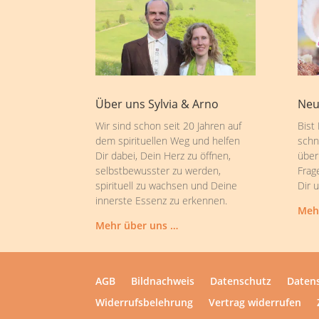
Über uns Sylvia & Arno
Neu
Wir sind schon seit 20 Jahren auf
Bist
dem spirituellen Weg und helfen
schn
Dir dabei, Dein Herz zu öffnen,
über
selbstbewusster zu werden,
Frag
spirituell zu wachsen und Deine
Dir 
innerste Essenz zu erkennen.
Meh
Mehr über uns …
AGB
Bildnachweis
Datenschutz
Datens
Widerrufsbelehrung
Vertrag widerrufen