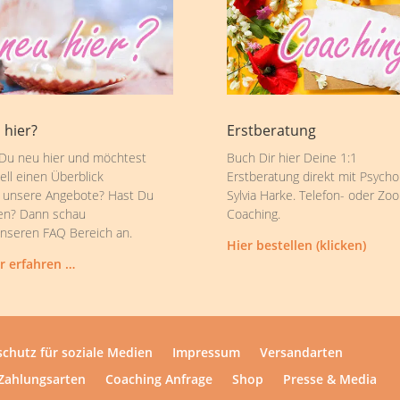
 hier?
Erstberatung
 Du neu hier und möchtest
Buch Dir hier Deine 1:1
ell einen Überblick
Erstberatung direkt mit Psycho
 unsere Angebote? Hast Du
Sylvia Harke. Telefon- oder Zo
en? Dann schau
Coaching.
unseren FAQ Bereich an.
Hier bestellen (klicken)
r erfahren …
chutz für soziale Medien
Impressum
Versandarten
Zahlungsarten
Coaching Anfrage
Shop
Presse & Media