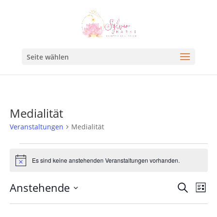
Seite wählen
Medialität
Veranstaltungen
Medialität
Es sind keine anstehenden Veranstaltungen vorhanden.
Hinweis
Veran
Ve
Anstehende
Suche
Liste
An
Such
Datum
Na