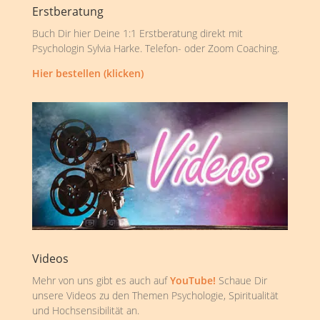
Erstberatung
Buch Dir hier Deine 1:1 Erstberatung direkt mit
Psychologin Sylvia Harke. Telefon- oder Zoom Coaching.
Hier bestellen (klicken)
Videos
Mehr von uns gibt es auch auf
YouTube!
Schaue Dir
unsere Videos zu den Themen Psychologie, Spiritualität
und Hochsensibilität an.