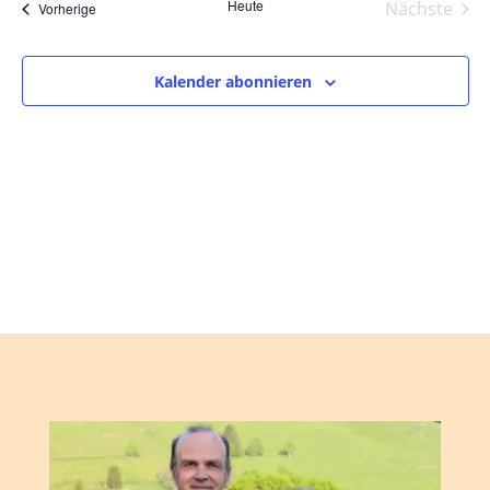
und
wählen.
Heute
Nächste
Veranstaltungen
Vorherige
Ansic
Veranst
Navig
Kalender abonnieren