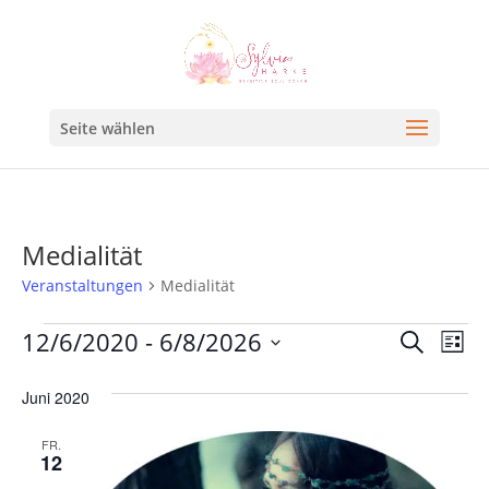
Seite wählen
Medialität
Veranstaltungen
Medialität
Veran
Ve
12/6/2020
 - 
6/8/2026
Suche
Liste
An
Such
Datum
Na
Juni 2020
und
wählen.
Ansic
FR.
12
Navig