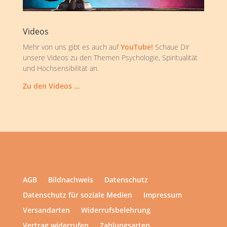
Videos
Mehr von uns gibt es auch auf
YouTube!
Schaue Dir
unsere Videos zu den Themen Psychologie, Spiritualität
und Hochsensibilität an.
Zu den Videos …
AGB
Bildnachweis
Datenschutz
Datenschutz für soziale Medien
Impressum
Versandarten
Widerrufsbelehrung
Vertrag widerrufen
Zahlungsarten