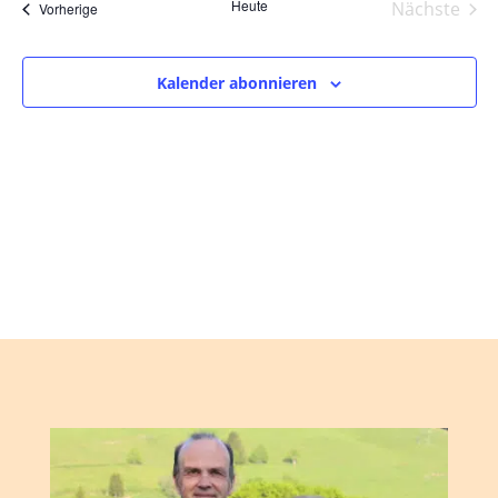
und
wählen.
Heute
Nächste
Veranstaltungen
Vorherige
Ansic
Veranst
Navig
Kalender abonnieren