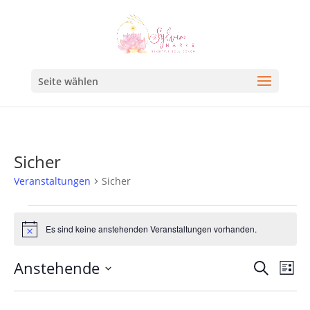
Seite wählen
Sicher
Veranstaltungen
Sicher
Es sind keine anstehenden Veranstaltungen vorhanden.
Hinweis
Veran
Ve
Anstehende
Suche
Liste
An
Such
Datum
Na