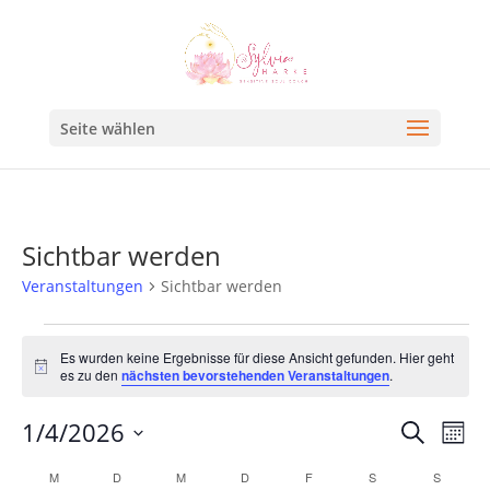
Seite wählen
Sichtbar werden
Veranstaltungen
Sichtbar werden
Es wurden keine Ergebnisse für diese Ansicht gefunden. Hier geht
Hinweis
es zu den
nächsten bevorstehenden Veranstaltungen
.
Veran
Ve
1/4/2026
Suche
Mona
An
Such
Datum
Kalender
M
D
M
D
F
S
S
Na