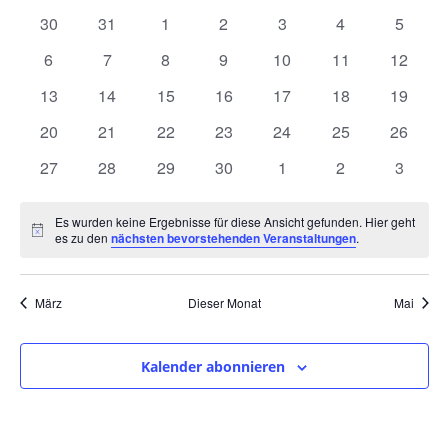
und
wählen.
von
0
0
0
0
0
0
0
30
31
1
2
3
4
5
Ansic
Veranstaltungen
Veranstaltungen
Veranstaltungen
Veranstaltungen
Veranstaltungen
Veranstaltungen
Veranstaltunge
Veranst
0
0
0
0
0
0
0
6
7
8
9
10
11
12
Navig
Veranstaltungen
Veranstaltungen
Veranstaltungen
Veranstaltungen
Veranstaltungen
Veranstaltungen
Veranst
0
0
0
0
0
0
0
13
14
15
16
17
18
19
Veranstaltungen
Veranstaltungen
Veranstaltungen
Veranstaltungen
Veranstaltungen
Veranstaltungen
Veranst
0
0
0
0
0
0
0
20
21
22
23
24
25
26
Veranstaltungen
Veranstaltungen
Veranstaltungen
Veranstaltungen
Veranstaltungen
Veranstaltungen
Veranst
0
0
0
0
0
0
0
27
28
29
30
1
2
3
Veranstaltungen
Veranstaltungen
Veranstaltungen
Veranstaltungen
Veranstaltungen
Veranstaltunge
Veranst
Es wurden keine Ergebnisse für diese Ansicht gefunden. Hier geht
Hinweis
es zu den
nächsten bevorstehenden Veranstaltungen
.
März
Dieser Monat
Mai
Kalender abonnieren