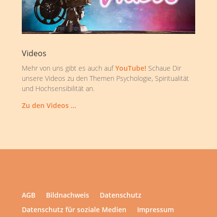
Videos
Mehr von uns gibt es auch auf
YouTube!
Schaue Dir
unsere Videos zu den Themen Psychologie, Spiritualität
und Hochsensibilität an.
Zu den Videos …
AGB
Bildnachweis
Datenschutz
Datenschutz für soziale Medien
Impressum