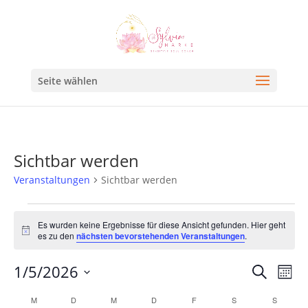
Seite wählen
Sichtbar werden
Veranstaltungen
Sichtbar werden
Es wurden keine Ergebnisse für diese Ansicht gefunden. Hier geht
Hinweis
es zu den
nächsten bevorstehenden Veranstaltungen
.
Veran
Ve
1/5/2026
Suche
Mona
An
Such
Datum
Kalender
M
D
M
D
F
S
S
Na