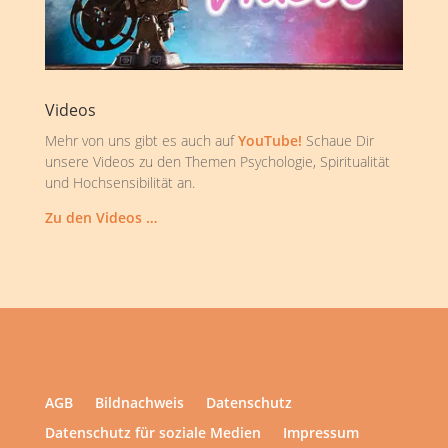
Videos
Mehr von uns gibt es auch auf
YouTube!
Schaue Dir
unsere Videos zu den Themen Psychologie, Spiritualität
und Hochsensibilität an.
Zu den Videos …
AGB
Bildnachweis
Datenschutz
Datenschutz für soziale Medien
Impressum