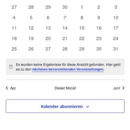
und
wählen.
von
0
0
0
0
0
0
0
27
28
29
30
1
2
3
Ansic
Veranstaltungen
Veranstaltungen
Veranstaltungen
Veranstaltungen
Veranstaltungen
Veranstaltungen
Veranstaltunge
Veranst
0
0
0
0
0
0
0
4
5
6
7
8
9
10
Navig
Veranstaltungen
Veranstaltungen
Veranstaltungen
Veranstaltungen
Veranstaltungen
Veranstaltunge
Veranst
0
0
0
0
0
0
0
11
12
13
14
15
16
17
Veranstaltungen
Veranstaltungen
Veranstaltungen
Veranstaltungen
Veranstaltungen
Veranstaltungen
Veranst
0
0
0
0
0
0
0
18
19
20
21
22
23
24
Veranstaltungen
Veranstaltungen
Veranstaltungen
Veranstaltungen
Veranstaltungen
Veranstaltungen
Veranst
0
0
0
0
0
0
0
25
26
27
28
29
30
31
Veranstaltungen
Veranstaltungen
Veranstaltungen
Veranstaltungen
Veranstaltungen
Veranstaltungen
Veranst
Es wurden keine Ergebnisse für diese Ansicht gefunden. Hier geht
Hinweis
es zu den
nächsten bevorstehenden Veranstaltungen
.
Apr.
Dieser Monat
Juni
Kalender abonnieren