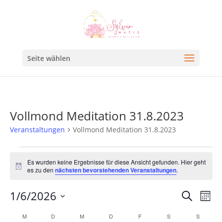
Seite wählen
Vollmond Meditation 31.8.2023
Veranstaltungen
Vollmond Meditation 31.8.2023
Es wurden keine Ergebnisse für diese Ansicht gefunden. Hier geht
Hinweis
es zu den
nächsten bevorstehenden Veranstaltungen
.
Veran
Ve
1/6/2026
Suche
Mona
An
Such
Datum
Kalender
M
D
M
D
F
S
S
Na