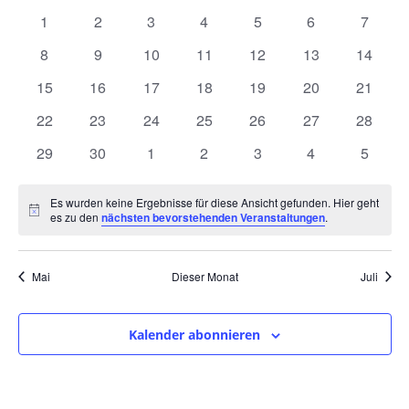
und
wählen.
von
0
0
0
0
0
0
0
1
2
3
4
5
6
7
Ansic
Veranstaltungen
Veranstaltungen
Veranstaltungen
Veranstaltungen
Veranstaltungen
Veranstaltungen
Veranstaltunge
Veranst
0
0
0
0
0
0
0
8
9
10
11
12
13
14
Navig
Veranstaltungen
Veranstaltungen
Veranstaltungen
Veranstaltungen
Veranstaltungen
Veranstaltungen
Veranst
0
0
0
0
0
0
0
15
16
17
18
19
20
21
Veranstaltungen
Veranstaltungen
Veranstaltungen
Veranstaltungen
Veranstaltungen
Veranstaltungen
Veranst
0
0
0
0
0
0
0
22
23
24
25
26
27
28
Veranstaltungen
Veranstaltungen
Veranstaltungen
Veranstaltungen
Veranstaltungen
Veranstaltungen
Veranst
0
0
0
0
0
0
0
29
30
1
2
3
4
5
Veranstaltungen
Veranstaltungen
Veranstaltungen
Veranstaltungen
Veranstaltungen
Veranstaltunge
Veranst
Es wurden keine Ergebnisse für diese Ansicht gefunden. Hier geht
Hinweis
es zu den
nächsten bevorstehenden Veranstaltungen
.
Mai
Dieser Monat
Juli
Kalender abonnieren