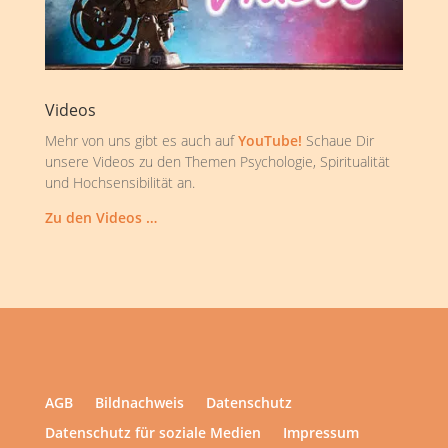
Videos
Mehr von uns gibt es auch auf
YouTube!
Schaue Dir
unsere Videos zu den Themen Psychologie, Spiritualität
und Hochsensibilität an.
Zu den Videos …
AGB
Bildnachweis
Datenschutz
Datenschutz für soziale Medien
Impressum