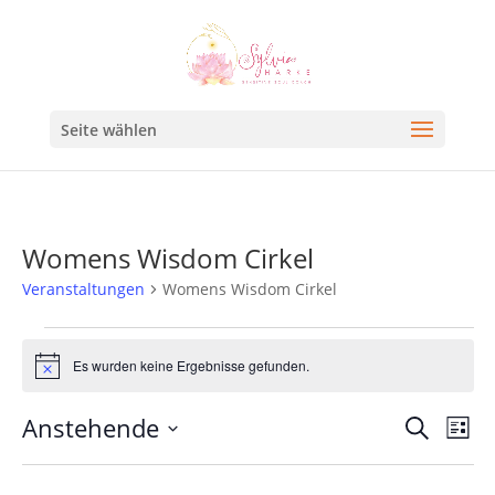
Seite wählen
Womens Wisdom Cirkel
Veranstaltungen
Womens Wisdom Cirkel
Es wurden keine Ergebnisse gefunden.
Hinweis
Veran
Ve
Anstehende
Suche
Liste
An
Such
Datum
Na