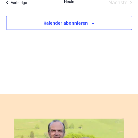
und
wählen.
Heute
Nächste
Veranstaltungen
Vorherige
Ansic
Veranst
Navig
Kalender abonnieren