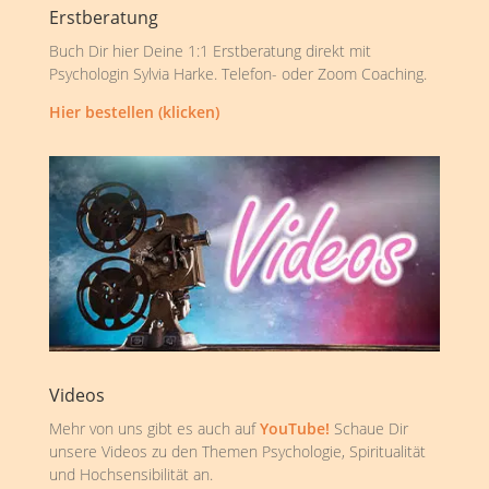
Erstberatung
Buch Dir hier Deine 1:1 Erstberatung direkt mit
Psychologin Sylvia Harke. Telefon- oder Zoom Coaching.
Hier bestellen (klicken)
Videos
Mehr von uns gibt es auch auf
YouTube!
Schaue Dir
unsere Videos zu den Themen Psychologie, Spiritualität
und Hochsensibilität an.