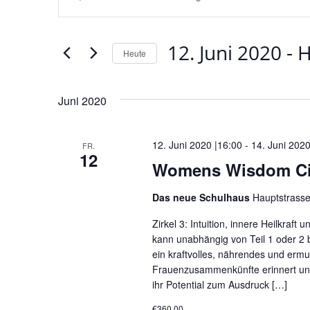
Suche
Schlüsselwort
und
eingeben.
Ansichten,
12. Juni 2020
 - 
H
Suche
Heute
Navigation
nach
Datum
Veranstaltungen
wählen.
Juni 2020
Schlüsselwort.
12. Juni 2020 |16:00
-
14. Juni 2020
FR.
12
Womens Wisdom Circ
Das neue Schulhaus
Hauptstrass
Zirkel 3: Intuition, innere Heilkra
kann unabhängig von Teil 1 oder 2
ein kraftvolles, nährendes und ermu
Frauenzusammenkünfte erinnert und 
ihr Potential zum Ausdruck […]
€360,00