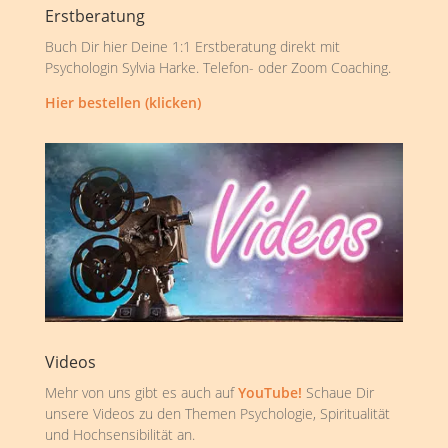
Erstberatung
Buch Dir hier Deine 1:1 Erstberatung direkt mit
Psychologin Sylvia Harke. Telefon- oder Zoom Coaching.
Hier bestellen (klicken)
Videos
Mehr von uns gibt es auch auf
YouTube!
Schaue Dir
unsere Videos zu den Themen Psychologie, Spiritualität
und Hochsensibilität an.