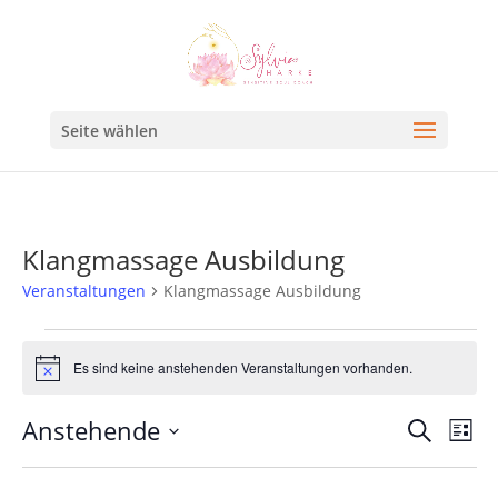
Seite wählen
Klangmassage Ausbildung
Veranstaltungen
Klangmassage Ausbildung
Es sind keine anstehenden Veranstaltungen vorhanden.
Hinweis
Veran
Ve
Anstehende
Suche
Liste
An
Such
Datum
Na