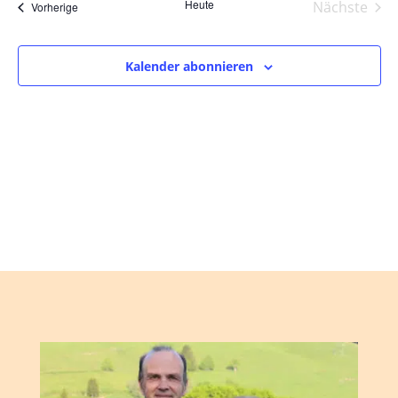
und
wählen.
Heute
Nächste
Veranstaltungen
Vorherige
Ansic
Veranst
Navig
Kalender abonnieren