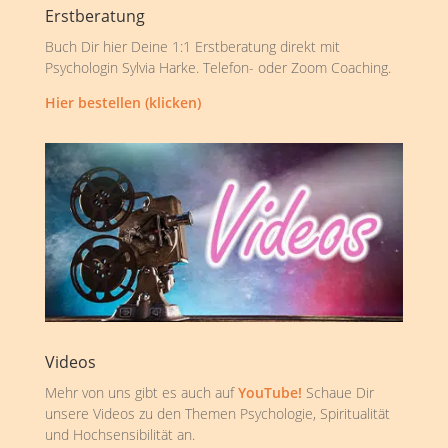
Erstberatung
Buch Dir hier Deine 1:1 Erstberatung direkt mit
Psychologin Sylvia Harke. Telefon- oder Zoom Coaching.
Hier bestellen (klicken)
Videos
Mehr von uns gibt es auch auf
YouTube!
Schaue Dir
unsere Videos zu den Themen Psychologie, Spiritualität
und Hochsensibilität an.