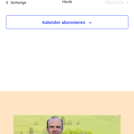
und
wählen.
Heute
Nächste
Veranstaltungen
Vorherige
Ansic
Veranst
Navig
Kalender abonnieren