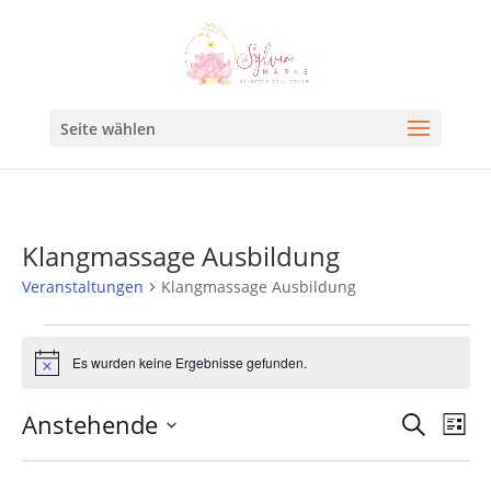
Seite wählen
Klangmassage Ausbildung
Veranstaltungen
Klangmassage Ausbildung
Es wurden keine Ergebnisse gefunden.
Hinweis
Veran
Ve
Anstehende
Suche
Liste
An
Such
Datum
Na