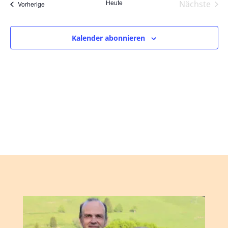
und
wählen.
Heute
Nächste
Veranstaltungen
Vorherige
Ansic
Veranst
Navig
Kalender abonnieren