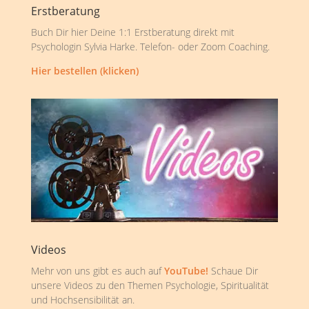
Erstberatung
Buch Dir hier Deine 1:1 Erstberatung direkt mit
Psychologin Sylvia Harke. Telefon- oder Zoom Coaching.
Hier bestellen (klicken)
Videos
Mehr von uns gibt es auch auf
YouTube!
Schaue Dir
unsere Videos zu den Themen Psychologie, Spiritualität
und Hochsensibilität an.