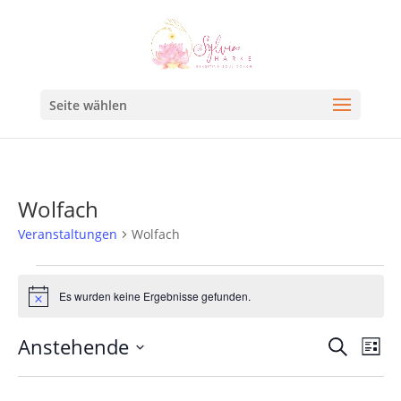
Seite wählen
Wolfach
Veranstaltungen
Wolfach
Es wurden keine Ergebnisse gefunden.
Hinweis
Veran
Ve
Anstehende
Suche
Liste
An
Such
Datum
Na