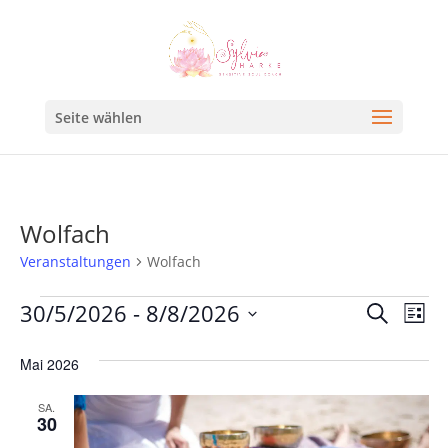
Seite wählen
Wolfach
Veranstaltungen
Wolfach
Veran
Ve
30/5/2026
 - 
8/8/2026
Suche
Liste
An
Such
Datum
Na
Mai 2026
und
wählen.
Ansic
SA.
30
Navig