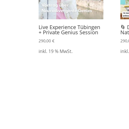
Live Experience Tübingen
🌀 
+ Private Genius Session
Nat
290,00
€
290
inkl. 19 % MwSt.
inkl