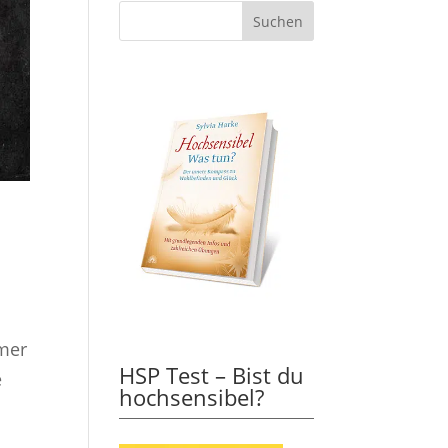
mmer
HSP Test – Bist du
e
hochsensibel?