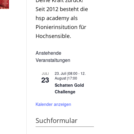
Deine Kraft zurück!
Seit 2012 besteht die
hsp academy als
Pionierinsitution für
Hochsensible.
Anstehende
Veranstaltungen
23. Juli |08:00
-
12.
JULI
23
August |17:00
Schatten Gold
Challenge
Kalender anzeigen
Suchformular