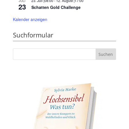
23. Juli |08:00
-
12. August |17:00
JULI
23
Schatten Gold Challenge
Kalender anzeigen
Suchformular