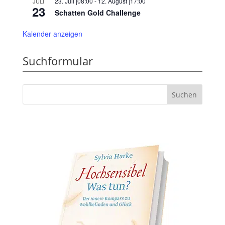
23. Juli |08:00
-
12. August |17:00
JULI
23
Schatten Gold Challenge
Kalender anzeigen
Suchformular