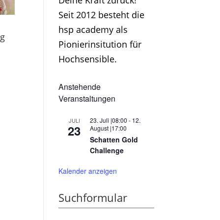
Deine Kraft zurück!
Seit 2012 besteht die
hsp academy als
ng
Pionierinsitution für
Hochsensible.
Anstehende
Veranstaltungen
23. Juli |08:00
-
12.
JULI
23
August |17:00
Schatten Gold
Challenge
Kalender anzeigen
Suchformular